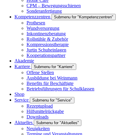
Home Care
CPM – Bewegungsschienen
Sonderanfertigung
Kompetenzzentren
Submenu for "Kompetenzzentren"
Prothesen
Wundversorgung
Inkontinenzberatung
Rollstühle & Zubehör
Kompressionstherapie
Jurtin Schuheinlagen
Kooperationspartner
Akademie
Karriere
Submenu for "Karriere"
Offene Stellen
Ausbildung bei Weinmann
Benefits für Beschäftigte
Betriebsführungen für Schulklassen
Shop
Service
Submenu for "Service"
Rezeptupload
Hilfsmittelrückgabe
Downloads
Aktuelles
Submenu for "Aktuelles"
Neuigkeiten
Termine und Veranstaltungen